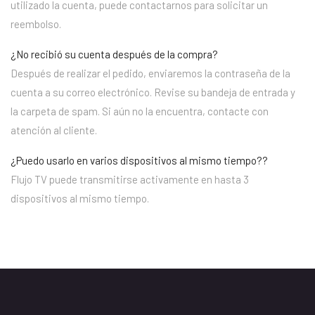
utilizado la cuenta, puede contactarnos para solicitar un
reembolso.
¿No recibió su cuenta después de la compra?
Después de realizar el pedido, enviaremos la contraseña de la
cuenta a su correo electrónico. Revise su bandeja de entrada y
la carpeta de spam. Si aún no la encuentra, contacte con
atención al cliente.
¿Puedo usarlo en varios dispositivos al mismo tiempo??
Flujo TV puede transmitirse activamente en hasta 3
dispositivos al mismo tiempo.